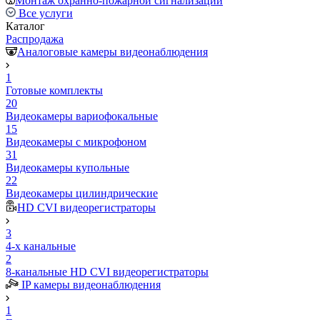
Монтаж охранно-пожарной сигнализации
Все услуги
Каталог
Распродажа
Аналоговые камеры видеонаблюдения
1
Готовые комплекты
20
Видеокамеры вариофокальные
15
Видеокамеры с микрофоном
31
Видеокамеры купольные
22
Видеокамеры цилиндрические
HD CVI видеорегистраторы
3
4-х канальные
2
8-канальные HD CVI видеорегистраторы
IP камеры видеонаблюдения
1