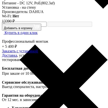
Питание - DC 12V, PoE(802.3af)
Установка - на стену
Производитель: DAHUA
Wi-Fi:
Нет
13390 ₽
Добавить в корзину
Купить в один клик
Профессиональный монтаж
+ 5 400 ₽
Заказать c установкой
Доставка
, установка,
тестирование, гарантия!
Бесплатная доставка
При заказе от 10 000 ₽
Сервисное обслуживание
Выезд специалиста, настройка, услуги
Гарантия на оборудование
От 12 мес. в зависимости от категории
Характеристики