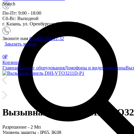
Search
Пн-Пт: 9:00 - 18:00
Сб-Вс: Выходной
г. Казань, ул. Оренбургский тракт, 23
Звоните нам
8 (843) 204-12-32
Заказать звонок
0
₽
Корзина
Главная
Каталог оборудования
Домофоны и видеодомофоны
Выз
Вызывная панель DHI-VTO32
Разрешение - 2 Мп
Уровень защиты - IP65, IK08