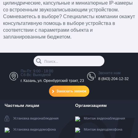
цилиндрические, капсульные и миниатюрные IP-камеры
со встроенным звукозаписывающим устройством.
Сомневаетесь в выборе? Специалисты компании окажут
консультативную помощь в выборе устройства в
соответствии с параметрами объекта и
запланированным бюджетом.
Пн-Пт: 9:00 - 18:00
Звоните нам
Сб-Вс: Выходной
8 (843) 204-12-32
г. Казань, ул. Оренбургский тракт, 23
Заказать звонок
Частным лицам
Организациям
Установка видеонаблюдения
Монтаж видеонаблюдения
Установка видеодомофона
Монтаж видеодомофона