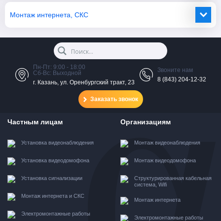
Монтаж интернета, СКС
Пн-Пт: 9:00 - 18:00
Звоните нам
Сб-Вс: Выходной
8 (843) 204-12-32
г. Казань, ул. Оренбургский тракт, 23
Заказать звонок
Частным лицам
Организациям
Установка видеонаблюдения
Монтаж видеонаблюдения
Установка видеодомофона
Монтаж видеодомофона
Установка сигнализации
Структурированная кабельная
система, Wifi
Монтаж интернета и СКС
Монтаж интернета
Электромонтажные работы
Электромонтажные работы