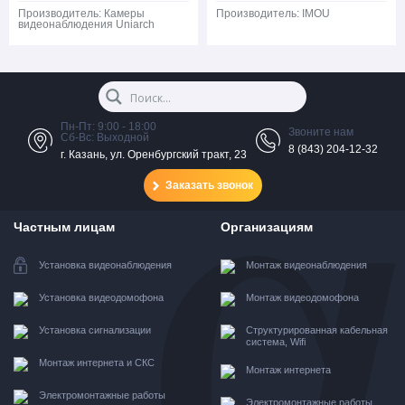
Производитель:
Камеры
Производитель:
IMOU
видеонаблюдения Uniarch
Пн-Пт: 9:00 - 18:00
Звоните нам
Сб-Вс: Выходной
8 (843) 204-12-32
г. Казань, ул. Оренбургский тракт, 23
Заказать звонок
Частным лицам
Организациям
Установка видеонаблюдения
Монтаж видеонаблюдения
Установка видеодомофона
Монтаж видеодомофона
Установка сигнализации
Структурированная кабельная
система, Wifi
Монтаж интернета и СКС
Монтаж интернета
Электромонтажные работы
Электромонтажные работы