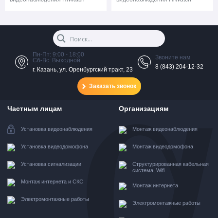
Пн-Пт: 9:00 - 18:00
Звоните нам
Сб-Вс: Выходной
8 (843) 204-12-32
г. Казань, ул. Оренбургский тракт, 23
Заказать звонок
Частным лицам
Организациям
Установка видеонаблюдения
Монтаж видеонаблюдения
Установка видеодомофона
Монтаж видеодомофона
Установка сигнализации
Структурированная кабельная
система, Wifi
Монтаж интернета и СКС
Монтаж интернета
Электромонтажные работы
Электромонтажные работы