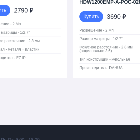
HDW1200EMP-A-POC-02
2790 ₽
ить
3690 ₽
Купить
ение - 2 Мп
Разрешение - 2 Мп
матрицы - 1/2.7”
Размер матрицы - 1/2.7”
е расстояние - 2.8 мм
Фокусное расстояние - 2,8 мм
ал - металл + пластик
(опционально 3.6)
одитель:
EZ-IP
Тип конструкции - купольная
Производитель:
DAHUA
Пн-Пт: 9:00 - 18:00