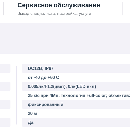
Сервисное обслуживание
Выезд специалиста, настройка, услуги
DC12В; IP67
от -40 до +60 С
0.005лк/F1.2(цвет), 0лк(LED вкл)
25 к/с при 4Мп; технология Full-color; объектив
фиксированный
20 м
Да