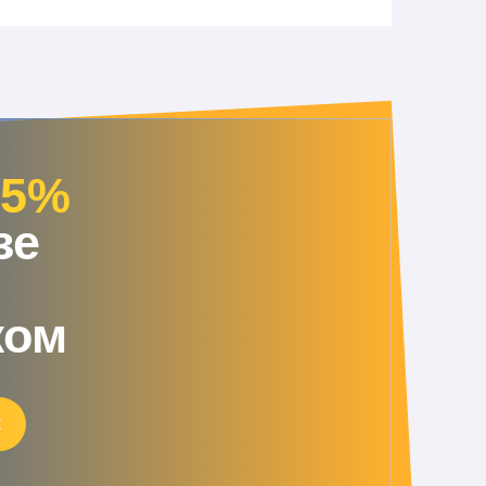
15%
зе
жом
к