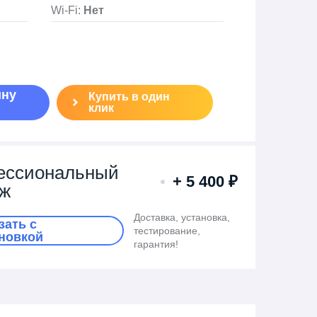
Wi-Fi:
Нет
ину
Купить в один
клик
ессиональный
+ 5 400 ₽
аж
Доставка
, установка,
зать c
тестирование,
новкой
гарантия!