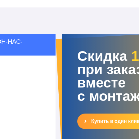
DH-HAC-
Скидка
при зака
вместе
с монта
Купить в один кли