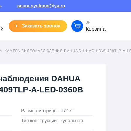
secur.systems@ya.ru
ты
0
₽
Заказать звонок
Корзина
32
КАМЕРА ВИДЕОНАБЛЮДЕНИЯ DAHUA DH-HAC-HDW1409TLP-A-LE
онаблюдения DAHUA
09TLP-A-LED-0360B
Размер матрицы - 1/2.7”
Тип конструкции - купольная