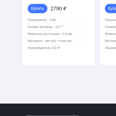
2790 ₽
Купить
Куп
Разрешение - 2 Мп
Разреш
Размер матрицы - 1/2.7”
Размер 
Фокусное расстояние - 2.8 мм
Фокусно
Материал - металл + пластик
Матери
Производитель:
EZ-IP
Произв