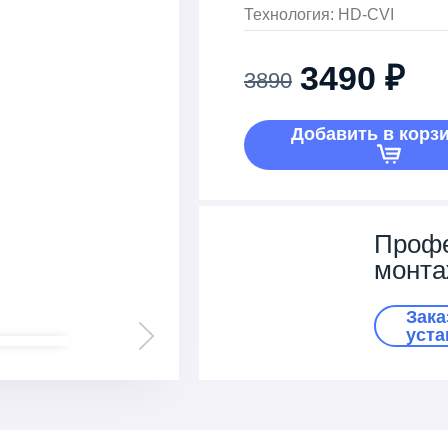
Технология: HD-CVI
3490 ₽
3890
Добавить в корз
Проф
монт
Зака
уста