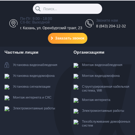
Пн-Пт: 9:00 - 18:00
Звоните нам
Сб-Вс: Выходной
8 (843) 204-12-32
г. Казань, ул. Оренбургский тракт, 23
Заказать звонок
Частным лицам
Организациям
Установка видеонаблюдения
Монтаж видеонаблюдения
Установка видеодомофона
Монтаж видеодомофона
Установка сигнализации
Структурированная кабельная
система, Wifi
Монтаж интернета и СКС
Монтаж интернета
Электромонтажные работы
Электромонтажные работы
Техобслуживание домофонных
систем