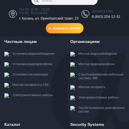
Пн-Пт: 9:00 - 18:00
Звоните нам
Сб-Вс: Выходной
8 (843) 204-12-32
г. Казань, ул. Оренбургский тракт, 23
Заказать звонок
Частным лицам
Организациям
Установка видеонаблюдения
Монтаж видеонаблюдения
Установка видеодомофона
Монтаж видеодомофона
Установка сигнализации
Структурированная кабельная
система, Wifi
Монтаж интернета и СКС
Монтаж интернета
Электромонтажные работы
Электромонтажные работы
Техобслуживание домофонных
систем
Каталог
Security Systems