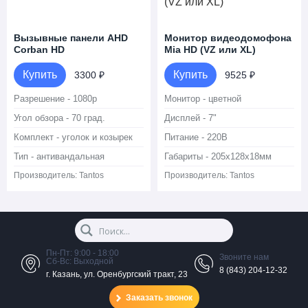
Вызывные панели AHD
Монитор видеодомофона
Corban HD
Mia HD (VZ или XL)
Купить
Купить
3300 ₽
9525 ₽
Разрешение - 1080p
Монитор - цветной
Угол обзора - 70 град.
Дисплей - 7"
Комплект - уголок и козырек
Питание - 220В
Тип - антивандальная
Габариты - 205х128х18мм
Производитель:
Tantos
Производитель:
Tantos
Пн-Пт: 9:00 - 18:00
Звоните нам
Сб-Вс: Выходной
8 (843) 204-12-32
г. Казань, ул. Оренбургский тракт, 23
Заказать звонок