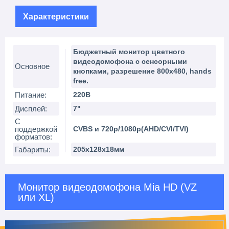
Характеристики
Бюджетный монитор цветного
видеодомофона с сенсорными
Основное
кнопками, разрешение 800х480, hands
free.
Питание:
220В
Дисплей:
7"
С
поддержкой
CVBS и 720p/1080p(AHD/CVI/TVI)
форматов:
Габариты:
205х128х18мм
Монитор видеодомофона Mia HD (VZ
или XL)