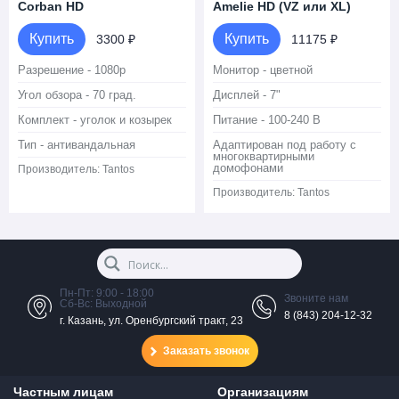
Corban HD
Amelie HD (VZ или XL)
Купить
Купить
3300 ₽
11175 ₽
Разрешение - 1080p
Монитор - цветной
Угол обзора - 70 град.
Дисплей - 7"
Комплект - уголок и козырек
Питание - 100-240 В
Тип - антивандальная
Адаптирован под работу с
многоквартирными
домофонами
Производитель:
Tantos
Производитель:
Tantos
Пн-Пт: 9:00 - 18:00
Звоните нам
Сб-Вс: Выходной
8 (843) 204-12-32
г. Казань, ул. Оренбургский тракт, 23
Заказать звонок
Частным лицам
Организациям