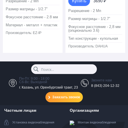
Купить
3690 ₽
Разрешение - 2 Мп
Размер матрицы - 1/2.7”
Разрешение - 2 Мп
Фокусное расстояние - 2.8 мм
Размер матрицы - 1/2.7”
Материал - металл + пластик
Фокусное расстояние - 2,8 мм
(опционально 3.6)
Производитель:
EZ-IP
Тип конструкции - купольная
Производитель:
DAHUA
Пн-Пт: 9:00 - 18:00
Звоните нам
Сб-Вс: Выходной
8 (843) 204-12-32
г. Казань, ул. Оренбургский тракт, 23
Заказать звонок
Частным лицам
Организациям
Установка видеонаблюдения
Монтаж видеонаблюдения