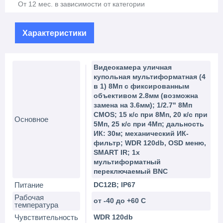
От 12 мес. в зависимости от категории
Характеристики
Видеокамера уличная
купольная мультиформатная (4
в 1) 8Мп с фиксированным
объективом 2.8мм (возможна
замена на 3.6мм); 1/2.7" 8Mп
CMOS; 15 к/с при 8Мп, 20 к/с при
Основное
5Мп, 25 к/с при 4Мп; дальность
ИК: 30м; механический ИК-
фильтр; WDR 120db, OSD меню,
SMART IR; 1x
мультиформатный
переключаемый BNC
Питание
DC12В; IP67
Рабочая
от -40 до +60 С
температура
Чувствительность
WDR 120db