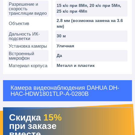
Разрешение и
15 к/с при 8Мп, 20 к/с при 5Мп,
скорость
25 к/с при 4Мп
трансляции видео
2.8 мм (возможна замена на 3.6
Объектив
мм)
Дальность ИК-
30 м
подсветки
Установка камеры
Уличная
Встроенный
Да
микрофон
Материал корпуса
Металл и пластик
Камера видеонаблюдения DAHUA DH-
HAC-HDW1801TLP-A-0280B
Скидка
15%
при заказе
вместе