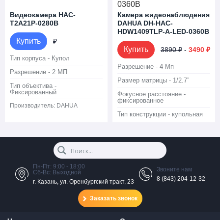
Видеокамера HAC-
Камера видеонаблюдения
T2A21P-0280B
DAHUA DH-HAC-
HDW1409TLP-A-LED-0360B
Купить
₽
Купить
3890 ₽
-
3490 ₽
Тип корпуса - Купол
Разрешение - 4 Мп
Разрешение - 2 МП
Размер матрицы - 1/2.7”
Тип объектива -
Фиксированный
Фокусное расстояние -
фиксированное
Производитель:
DAHUA
Тип конструкции - купольная
Пн-Пт: 9:00 - 18:00
Звоните нам
Сб-Вс: Выходной
8 (843) 204-12-32
г. Казань, ул. Оренбургский тракт, 23
Заказать звонок